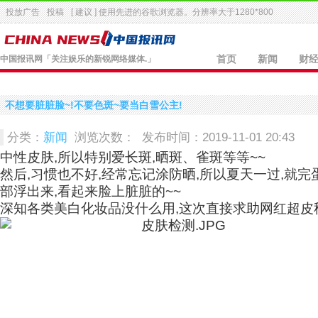
投放广告
投稿
[ 建议 ] 使用先进的
谷歌浏览器
。分辨率大于1280*800
中国报讯网
「关注娱乐的新锐网络媒体.」
首页
新闻
财
不想要脏脏脸~!不要色斑~要当白雪公主!
分类：
新闻
浏览次数：
发布时间：2019-11-01 20:43
中性皮肤,所以特别爱长斑,晒斑、雀斑等等~~
然后,习惯也不好,经常忘记涂防晒,所以夏天一过,就完
部浮出来,看起来脸上脏脏的~~
深知各类美白化妆品没什么用,这次直接求助网红超皮