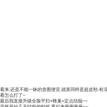
看来,还是不能一昧的贪图便宜,就算同样是超皮秒,有
看怎么打了~
最后我直接升级全脸平扫+蜂巢+定点结痂~~
虽然开始几天结痂的时候,看起来密密麻麻~~