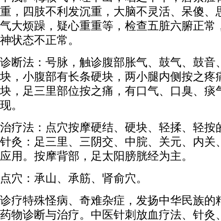
重，四肢不利发沉重，大脑不灵活、呆傻、
气大烦躁，疑心重重等，检查五脏六腑正常
神状态不正常。
诊断法：号脉，触诊腹部胀气、鼓气、鼓音
块，小腹部有长条硬块，两小腿内侧按之疼
块，足三里部位按之痛，有口气、口臭、痰
现。
治疗法：点穴按摩硬结、硬块、轻揉、轻按
针灸：足三里、三阴交、中脘、关元、内关
应用。按摩背部，足太阳膀胱经为主。
点穴：承山、承筋、肾俞穴。
诊疗特殊怪病、奇难杂症，发扬中华民族的
药物诊断与治疗。中医针刺放血疗法、针灸