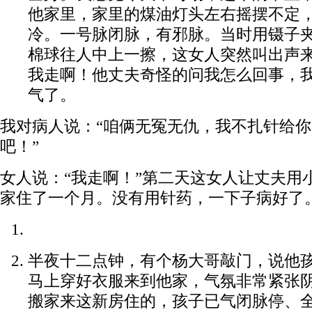
他家里，家里的煤油灯头左右摇摆不定
冷。一号脉闭脉，有邪脉。当时用镊子
棉球往人中上一擦，这女人突然叫出声
我走啊！他丈夫奇怪的问我怎么回事，
气了。
我对病人说：“咱俩无冤无仇，我不扎针给
吧！”
女人说：“我走啊！”第二天这女人让丈夫用
家住了一个月。没有用针药，一下子病好了
半夜十二点钟，有个杨大哥敲门，说他
马上穿好衣服来到他家，气氛非常紧张
搬家来这新房住的，孩子已气闭脉停、