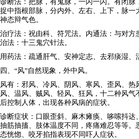
诊断法：把脉，有鬼脉，一闪一闪。有闭脉
捉中指根部脉，分内外、左右、上下，脉一
神态辩气色。
治疗法：祝由科、符咒法。内通法：与对方
治法：十三鬼穴针法。
用药法：疏通肝气、安神定志、去邪痰湿、
四、“风”自然现象，外中风。
风有：邪风、冷风、阴风、寒风、歪风、热
风、温风、贼风、轻风、狂风，十二种风气
后控制人体，出现各种风病的症状。
诊断症状：口眼歪斜、麻木瘫痪、哆嗦抖达
抽筋抽搐、肢体温度不同，疼痛难忍等等。
态恍惚、咬牙掐指表现不同吓人症状。