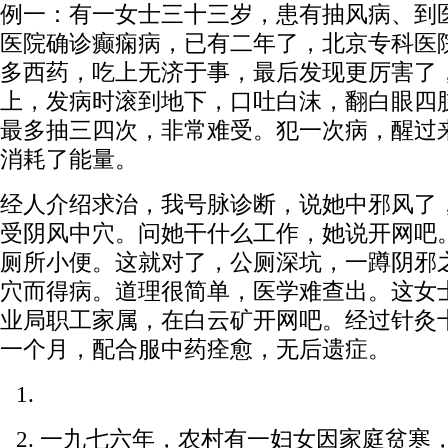
例一：有一女士三十三岁，患有抽风病、到
医院确诊癫痫病，已有二年了，北京专科医
多西药，吃上无济于事，最后发现更厉害了
上，发病时滚到地下，口吐白沫，翻白眼四
最多抽三四次，非常难受。犯一次病，醒过
消耗了能量。
经人介绍求治，我号脉诊断，说她中邪风了
受阴风中穴。问她干什么工作，她说开网吧
厕所小便。这就对了，公厕深坑，一蹲阴邪
穴而得病。道理很简单，医学难查出。这女
业局职工家属，在白云矿开网吧。经过针灸
一个月，配合服中药痊愈，无后遗症。
一九七六年，农村有一妇女因家庭贫寒