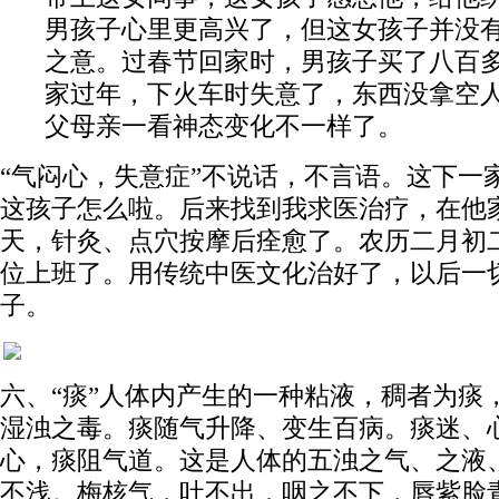
男孩子心里更高兴了，但这女孩子并没
之意。过春节回家时，男孩子买了八百
家过年，下火车时失意了，东西没拿空
父母亲一看神态变化不一样了。
“气闷心，失意症”不说话，不言语。这下一
这孩子怎么啦。后来找到我求医治疗，在他
天，针灸、点穴按摩后痊愈了。农历二月初
位上班了。用传统中医文化治好了，以后一
子。
六、“痰”人体内产生的一种粘液，稠者为痰
湿浊之毒。痰随气升降、变生百病。痰迷、
心，痰阻气道。这是人体的五浊之气、之液
不浅。梅核气，吐不出，咽之不下，唇紫脸