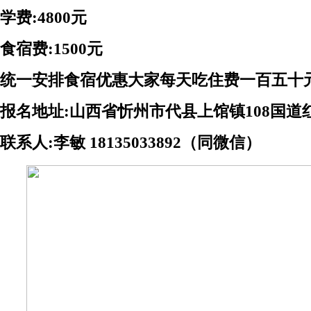
学费
:4800
元
食宿费
:1500
元
统一安排食宿优惠大家每天吃住费一百五十
报名地址
:
山西省忻州市代县上馆镇
108
国道
联系人
:
李敏
18135033892
（同微信）