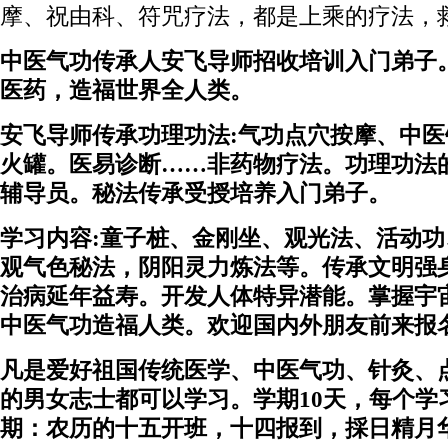
摩、祝由科、符咒疗法，都是上乘的疗法，
中医气功传承人安飞导师招收培训入门弟子
医药，造福世界全人类
。
安飞导师传承功理功法
:
气功点穴按摩、中医
火罐。医易诊断……非药物疗法。功理功法
辅导员。秘法传承受授培养入门弟子。
学习内容
:
童子桩、金刚坐、观光法、活动功
观气色秘法，阴阳灵力炼法等。传承文明强
治病延年益寿。开发人体特异潜能。掌握宇
中医气功造福人类。欢迎国内外朋友前来报
凡是爱好祖国传统医学、中医气功、针灸、
的男女志士都可以学习。学期
10
天，每个学
期：农历的十五开班，十四报到，採日精月