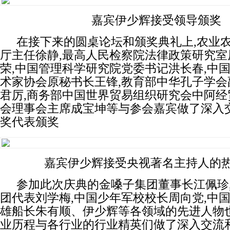
嘉宾伊少辉接受领导颁奖
在接下来的圆桌论坛和颁奖典礼上,农业
厅主任徐静,最高人民检察院法律政策研究室
荣,中国管理科学研究院党委书记洪长春,中
术家协会原秘书长王锋,教育部中华孔子学会
君厉,商务部中国世界贸易组织研究会中阿经
会理事会主席成宝坤等与参会嘉宾做了深入交
奖代表颁奖
嘉宾伊少辉接受央视著名主持人的
参加此次庆典的金嗓子集团董事长江佩珍
团代表刘学梅,中国少年军校校长周向党,中
雄船长朱有顺、伊少辉等各领域的先进人物
业历程与各行业的行业精英们做了深入交流