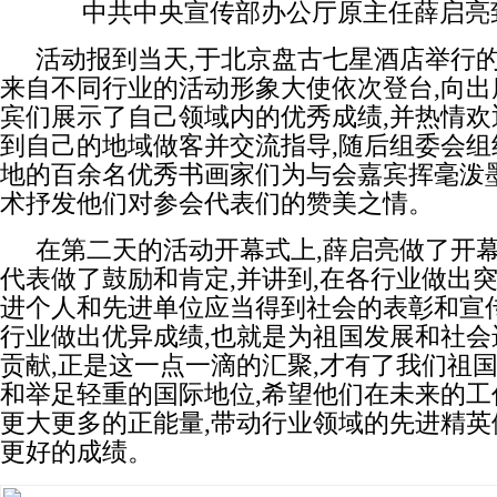
中共中央宣传部办公厅原主任薛启亮
活动报到当天,于北京盘古七星酒店举行的
来自不同行业的活动形象大使依次登台,向出
宾们展示了自己领域内的优秀成绩,并热情欢
到自己的地域做客并交流指导,随后组委会组
地的百余名优秀书画家们为与会嘉宾挥毫泼墨
术抒发他们对参会代表们的赞美之情。
在第二天的活动开幕式上,薛启亮做了开幕
代表做了鼓励和肯定,并讲到,在各行业做出
进个人和先进单位应当得到社会的表彰和宣传
行业做出优异成绩,也就是为祖国发展和社会
贡献,正是这一点一滴的汇聚,才有了我们祖
和举足轻重的国际地位,希望他们在未来的工
更大更多的正能量,带动行业领域的先进精英
更好的成绩。