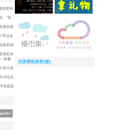
老的野生
院：“高
发展创造
纷“司法名
业链和谐
变形积木
——款数
优质赞助推荐{壹}
人民代表
大讨论活
环境源源