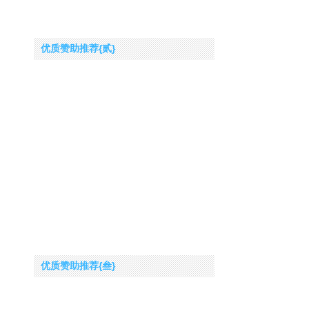
优质赞助推荐{贰}
优质赞助推荐{叁}