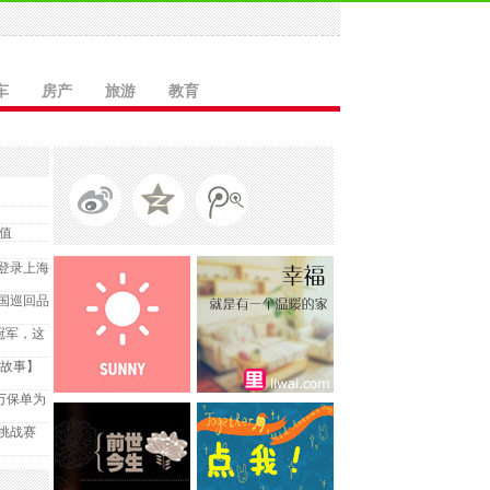
车
房产
旅游
教育
值
登录上海
国巡回品
项冠军，这
国故事】
万保单为
挑战赛