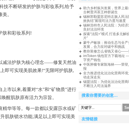
科技不断研发的护肤与彩妆系列,给予
助力乡村振兴发展，世界上最
古树普洱茶王种群诞生
康美。
锡林郭勒盟苏尼特左旗人民法
效执结”展现司法力度与速度
锡林浩特市人民法院：为经济
良好法治环境
护肤和彩妆系列!
探索“法院+”模式 打造多元解
片”
蒙牛卢敏放：推动生态与全产
发展，合力应对碳中和挑战
教你装修怎么省钱又省心——
imToken 钱包官方下载地址 
字资产钱包
能,以减法护肤为核心理念——修复天然油
中医肿瘤专家陈海林——荣登
报
上即可实现美肌效果!“无限呵护肌肤,
全力推进优化法治化营商环境
动走深走实
锡盟法院：为优化法治化营商
不断注入司法滋养
自上市以来,着重对“水”和“矿物质”进行
搜索你需要的创意…
切以唤醒肌肤原有活力为宗旨。
衰精华等等。每一款都以安露莎水或矿
提升肌肤锁水功能,满足以上即可实现美
友情链接