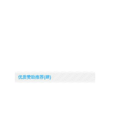
优质赞助推荐{肆}