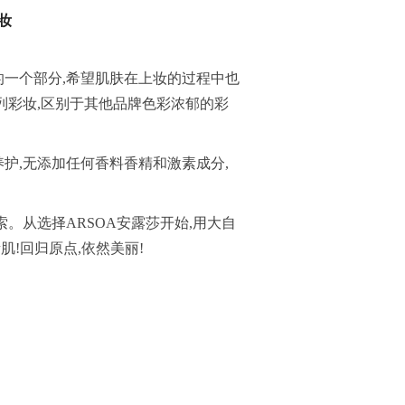
妆
肤的一个部分,希望肌肤在上妆的过程中也
列彩妆,区别于其他品牌色彩浓郁的彩
养护,无添加任何香料香精和激素成分,
索。从选择ARSOA安露莎开始,用大自
肌!回归原点,依然美丽!