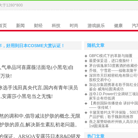
于1280*800
首页
新闻
财经
科技
时尚
游戏娱乐
健康
汽
随机文章
，好用到日本COSME大赏认证！
GBFC模式下的革新与颠覆
最爱保妥适，进口瘦脸针！
茅台镇逸泉53度酱酒的收藏价
人气单品珂喜露薇洁面皂(小黑皂)自
乔领、宁雪君——福敬袁隆平
0万块!
深圳市天巨精密机电有限公司
股权交易中心
加达尔集团携著名歌手陈红全
冰选手浅田真央代言,国内有青年演员
鉴会·威海站圆满成功
连夺J.D.Power行业调研三
1,安露莎小黑皂当之无愧!
家车企有些低调
【勇担国际传播使命 讲好中
—— 张传斌！
卡黛芙签约太平洋保险，500
然的调和中,倡导减法护肤的概念,无限
产品护航；歌手魏新雨推荐
燕之屋赞助铁杆州铁人高尔夫
为护肤的原点,解决新生紊乱初老问题。
1st圆满落幕
热门文章
的保证。ARSOA安露莎日本R&D研发