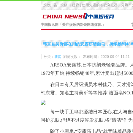
投放广告
投稿
[ 建议 ] 使用先进的
谷歌浏览器
。分辨率大
中国报讯网
「关注娱乐的新锐网络媒体.」
韩东君吴昕都在用的安露莎洁面皂，持续畅销48年
分类：
新闻
浏览次数：
发布时间：2020-09-04 11:21
ARSOA安露莎,日本抗初老轻奢品牌。
1972年开始,持续畅销48年,累计卖出超过500
在日本有天后级演员木村佳乃、天才滑
韩东君、知名主持吴昕等等推荐!洁面皂NO.
每一块手工皂都凝结日本匠心,在人与自
呵护肌肤,但绝不过度溺爱肌肤,将“清洁”作
除了小黑皂,“安露莎出品”就意味着品质