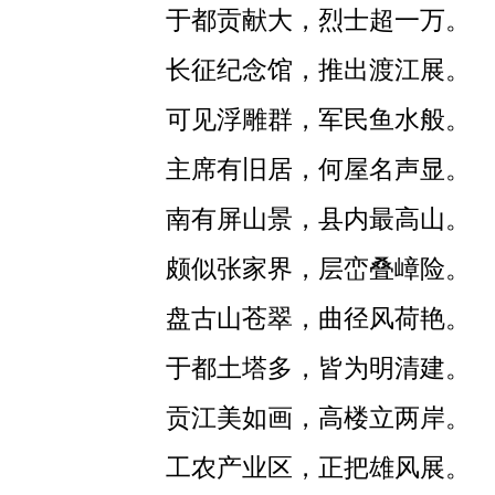
于都贡献大，烈士超一万。
长征纪念馆，推出渡江展。
可见浮雕群，军民鱼水般。
主席有旧居，何屋名声显。
南有屏山景，县内最高山。
颇似张家界，层峦叠嶂险。
盘古山苍翠，曲径风荷艳。
于都土塔多，皆为明清建。
贡江美如画，高楼立两岸。
工农产业区，正把雄风展。