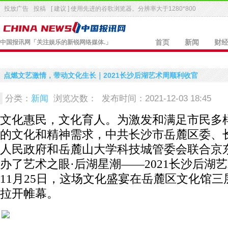
投放广告
投稿
[ 建议 ] 使用先进的
谷歌浏览器
。分辨率大于1280*800
中国报讯网
「关注娱乐的新锐网络媒体.」
首页
新闻
财
点燃文艺激情，带动文化生长｜2021长沙后湖艺术周顺利收官
分类：
新闻
浏览次数：
发布时间：2021-12-03 18:45
文化惠民，文化育人。为激发和满足市民多
的文化和精神需求，中共长沙市岳麓区委、
人民政府和岳麓山大学科技城管委会联合京
办了艺术之眼·后湖星潮——2021长沙后湖
11月25日，这场文化盛宴在岳麓区文化馆三
拉开帷幕。