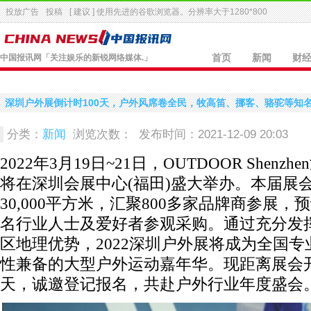
投放广告
投稿
[ 建议 ] 使用先进的
谷歌浏览器
。分辨率大于1280*800
中国报讯网
「关注娱乐的新锐网络媒体.」
首页
新闻
财
深圳户外展倒计时100天，户外风席卷全民，牧高笛、挪客、骆驼等知
分类：
新闻
浏览次数：
发布时间：2021-12-09 20:03
2022年3月19日~21日，OUTDOOR Shenz
将在深圳会展中心(福田)盛大举办。本届展
30,000平方米，汇聚800多家品牌商参展，
名行业人士及爱好者参观采购。通过充分发
区地理优势，2022深圳户外展将成为全国专
性兼备的大型户外运动嘉年华。现距离展会开
天，诚邀登记报名，共赴户外行业年度盛会