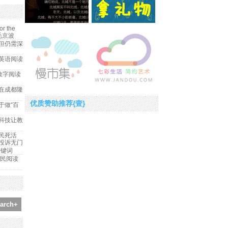
 the
毛京波
但仍需深
英语阅读
成数字阅读
”在成都隆
优质赞助推荐{壹}
于做“百
告：科技让教
民死活
投诉无门
关键词
全民阅读