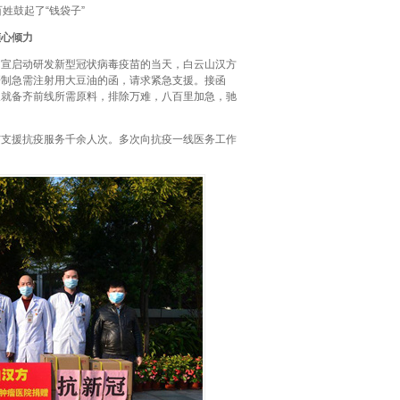
姓鼓起了“钱袋子”
倾心倾力
官宣启动研发新型冠状病毒疫苗的当天，白云山汉方
研制急需注射用大豆油的函，请求紧急支援。接函
天就备齐前线所需原料，排除万难，八百里加急，驰
与支援抗疫服务千余人次。多次向抗疫一线医务工作