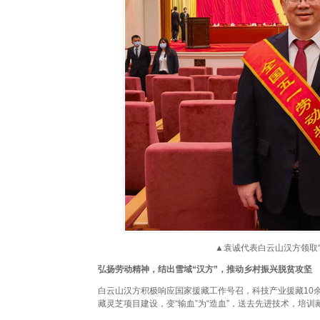
▲袁诚代表白云山汉方领取“
弘扬劳动精神，结出雪域“汉方”，推动乡村振兴脱贫攻坚
白云山汉方积极响应国家援藏工作号召，科技产业援藏10
藏灵芝项目建设，变“输血”为“造血”，送去先进技术，培训