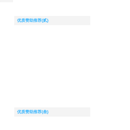
优质赞助推荐{贰}
优质赞助推荐{叁}