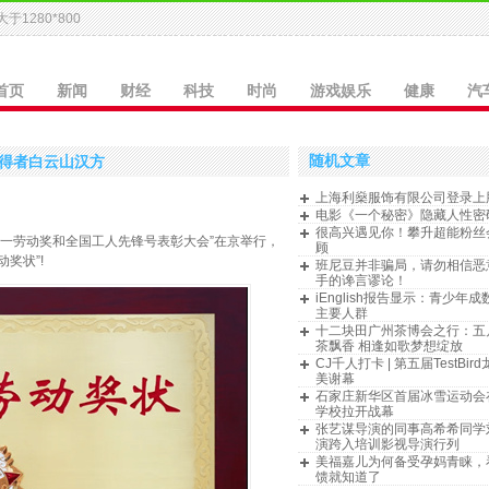
于1280*800
首页
新闻
财经
科技
时尚
游戏娱乐
健康
汽
随机文章
获得者白云山汉方
上海利燊服饰有限公司登录上
电影《一个秘密》隐藏人性密
很高兴遇见你！攀升超能粉丝
国五一劳动奖和全国工人先锋号表彰大会”在京举行，
顾
奖状”!
班尼豆并非骗局，请勿相信恶
手的谗言谬论！
iEnglish报告显示：青少年
主要人群
十二块田广州茶博会之行：五
茶飘香 相逢如歌梦想绽放
CJ千人打卡 | 第五届TestBir
美谢幕
石家庄新华区首届冰雪运动会
学校拉开战幕
张艺谋导演的同事高希希同学
演跨入培训影视导演行列
美福嘉儿为何备受孕妈青睐，
馈就知道了