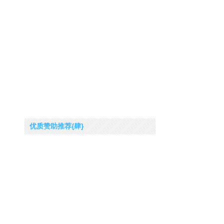
优质赞助推荐{肆}