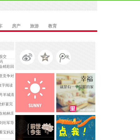
车
房产
旅游
教育
股交
码
会精彩回
意竞争对
成数字阅读
月羊城清
d龙虾宴完
在柏林庄
刘珩军导
看宝妈反