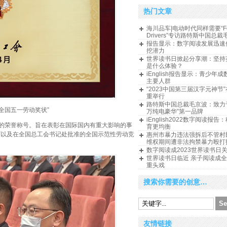
热门文章
海川品车|电动时代同样需要“For
Drivers”专访路特斯中国总裁
报告显示：数字阅读发展迅速
挖潜力
世界读书日掀起分享潮：坚持
是什么体验？
iEnglish报告显示：青少年
主要人群
“2023中国第三届汉字元神节
重举行
路特斯中国总裁毛京波：致力
“全国五一劳动奖状”
万纯电豪华”第一品牌
iEnglish2022数字阅读报
体的荣誉称号。旨在表彰在国际国内有重大影响的事
育更均衡
下以及在全国总工会书记处批准的全国示范性劳动竞
惠州市暴力违法强拆后不管村
维权期间遭非法拘禁暴力殴打
数字阅读成2023世界读书日
世界读书日临近 亲子阅读成
重头戏
搜索你需要的创意…
友情链接