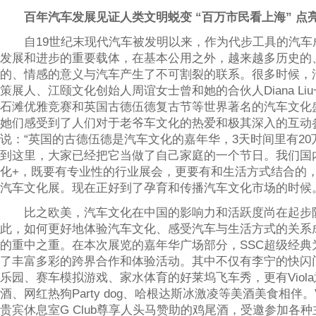
百年汽车发展见证人类文明蜕变 “百万市民看上海” 点亮2
自19世纪末现代汽车被发明以来，作为代步工具的汽车
发展和进步的重要载体，在基本公用之外，越来越多历史的
的、情感的意义与汽车产生了不可割裂的联系。很多时候，
策展人、江颐文化创始人周谊女士曾和她的合伙人Diana Li
石滩优雅竞赛和英国古德伍德复古节等世界著名的汽车文化
她们感受到了人们对于老爷车文化的热爱和极其深入的互动
说：“英国的古德伍德是汽车文化的嘉年华，3天时间里有20
到这里，大家已经把它当做了自己家庭的一个节日。我们国
化+，既要有专业性的行业展会，更要有和生活方式结合的
汽车文化展。现在正好到了孕育和传播汽车文化市场的时候
比之欧美，汽车文化在中国的影响力和活跃度尚在起步
此，如何更好地体验汽车文化、感受汽车与生活方式的关系
的重中之重。在本次展览的嘉年华广场部分，SSC超级经典
了丰富多彩的跨界合作和体验活动。其中不仅有李宁的快闪
乐园、赛车模拟游戏、家水体育的好莱坞飞车秀，更有Viol
酒、网红热狗Party dog、哈根达斯冰激凌等美酒美食相伴。
贵宾休息室G Club尊享人头马赞助的鸡尾酒，受邀参加各