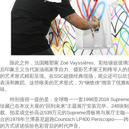
除此之外，法国雕塑家 Zoé Vayssières、彩绘镶嵌玻
后印象主义当代派油画家李自力、摄影艺术家王刚锋等人的
的艺术形式精彩呈现。在SSC超级经典现场，观众还可以欣
表演和舞蹈。这些唯美的艺术形式，为“钢铁侠”增添了优雅
味。
特别值得一提的是，全球唯一一套1998至2018 Supre
珍藏已在本次大展的“回到未来”主题展厅安装完毕。248块
载、拍卖成交价高达539万元的Supreme滑板将与展厅主咖—
台的1976年兰博基尼超跑Countach LP400 Periscopi
的方式讲述缤纷色彩背后的时代声音。