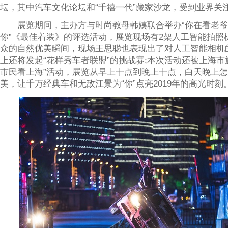
坛，其中汽车文化论坛和“千禧一代”藏家沙龙，受到业界关
展览期间，主办方与时尚教母韩姨联合举办“你在看老爷
你”《最佳着装》的评选活动，展览现场有2架人工智能拍照
众的自然优美瞬间，现场王思聪也表现出了对人工智能相机
上还将发起“花样秀车者联盟”的挑战赛;本次活动还被上海市
市民看上海”活动，展览从早上十点到晚上十点，白天晚上
美，让千万经典车和无敌江景为“你”点亮2019年的高光时刻