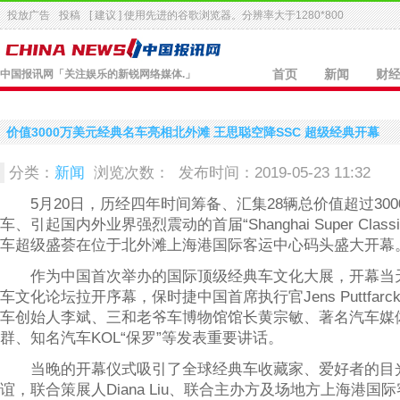
投放广告
投稿
[ 建议 ] 使用先进的
谷歌浏览器
。分辨率大于1280*800
中国报讯网
「关注娱乐的新锐网络媒体.」
首页
新闻
财
价值3000万美元经典名车亮相北外滩 王思聪空降SSC 超级经典开幕
分类：
新闻
浏览次数：
发布时间：2019-05-23 11:32
5月20日，历经四年时间筹备、汇集28辆总价值超过300
车、引起国内外业界强烈震动的首届“Shanghai Super Clas
车超级盛荟在位于北外滩上海港国际客运中心码头盛大开幕
作为中国首次举办的国际顶级经典车文化大展，开幕当
车文化论坛拉开序幕，保时捷中国首席执行官Jens Puttfarc
车创始人李斌、三和老爷车博物馆馆长黄宗敏、著名汽车媒体
群、知名汽车KOL“保罗”等发表重要讲话。
当晚的开幕仪式吸引了全球经典车收藏家、爱好者的目
谊，联合策展人Diana Liu、联合主办方及场地方上海港国