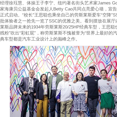
经理徐珏慧、体操王子李宁、纽约著名街头艺术家James Gold
家海康贝公益基金会发起人Betty Cao共同点亮爱心墙，宣
正式启动。“校长”王思聪也乘坐自己的劳斯莱斯爱车“空降”S
批体验者之一抢先一览了SSC的优雅之美。看到摆放在展厅
莱斯品牌未来的1934年劳斯莱斯20/25HP经典车型，王思
残粉”吹出“彩虹屁”，称劳斯莱斯不愧被誉为“世界上最好的
典车型都是汽车工业设计上的巅峰之作。