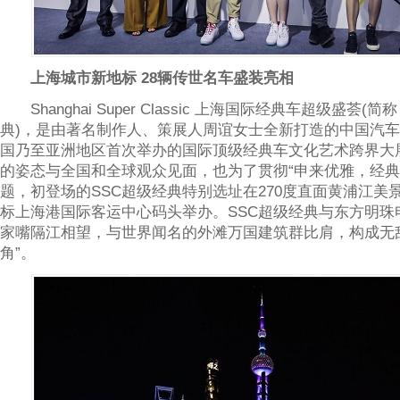
上海城市新地标 28辆传世名车盛装亮相
Shanghai Super Classic 上海国际经典车超级盛荟(简
典)，是由著名制作人、策展人周谊女士全新打造的中国汽车
国乃至亚洲地区首次举办的国际顶级经典车文化艺术跨界大
的姿态与全国和全球观众见面，也为了贯彻“申来优雅，经典
题，初登场的SSC超级经典特别选址在270度直面黄浦江美
标上海港国际客运中心码头举办。SSC超级经典与东方明珠
家嘴隔江相望，与世界闻名的外滩万国建筑群比肩，构成无
角”。