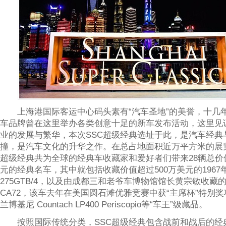
上海港国际客运中心码头素有“汽车圣地”的美誉，十几
车品牌曾在这里举办各类创意十足的新车发布活动，这里见
业的发展与繁华，本次SSC超级经典选址于此，是汽车经典
撞，是汽车文化的升华之作。在总占地面积近万平方米的展览
超级经典共为全球的经典车收藏家和爱好者们带来28辆总价值超
元的经典名车，其中就包括收藏价值超过500万美元的1967
275GTB/4，以及由成都三和老爷车博物馆馆长黄宗敏收藏的
CA72，该车去年在美国圆石滩优雅竞赛中获“主席杯”特别奖项
兰博基尼 Countach LP400 Periscopio等“车王”级藏品。
按照国际传统分类，SSC超级经典包含战前和战后的经典