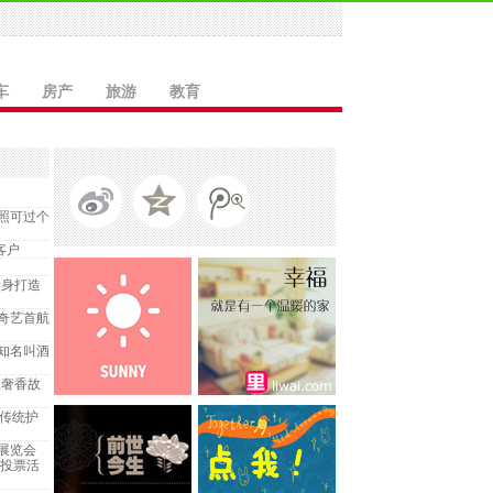
车
房产
旅游
教育
照可过个
客户
量身打造
奇艺首航
知名叫酒
从奢香故
年传统护
瓷展览会
览投票活