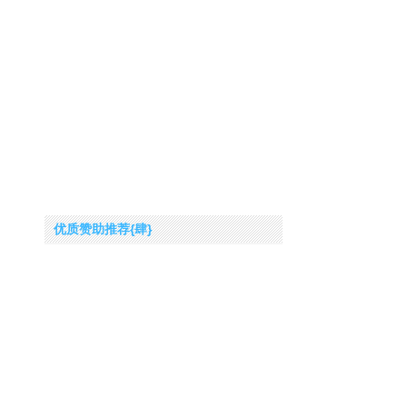
优质赞助推荐{肆}