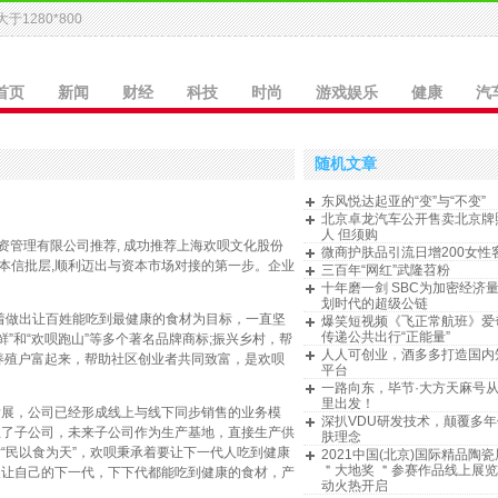
于1280*800
首页
新闻
财经
科技
时尚
游戏娱乐
健康
汽
随机文章
东风悦达起亚的“变”与“不变”
北京卓龙汽车公开售卖北京牌
人 但须购
投资管理有限公司推荐, 成功推荐上海欢呗文化股份
微商护肤品引流日增200女性
板基本信批层,顺利迈出与资本市场对接的第一步。企业
三百年“网红”武隆苕粉
十年磨一剑 SBC为加密经济
划时代的超级公链
本着做出让百姓能吃到最健康的食材为目标，一直坚
爆笑短视频《飞正常航班》爱
传递公共出行“正能量”
”和“欢呗跑山”等多个著名品牌商标;振兴乡村，帮
人人可创业，酒多多打造国内
养殖户富起来，帮助社区创业者共同致富，是欢呗
平台
一路向东，毕节·大方天麻号
里出发！
发展，公司已经形成线上与线下同步销售的业务模
深扒VDU研发技术，颠覆多
立了子公司，未来子公司作为生产基地，直接生产供
肤理念
“民以食为天”，欢呗秉承着要让下一代人吃到健康
2021中国(北京)国际精品陶
＂大地奖 ＂参赛作品线上展
望让自己的下一代，下下代都能吃到健康的食材，产
动火热开启