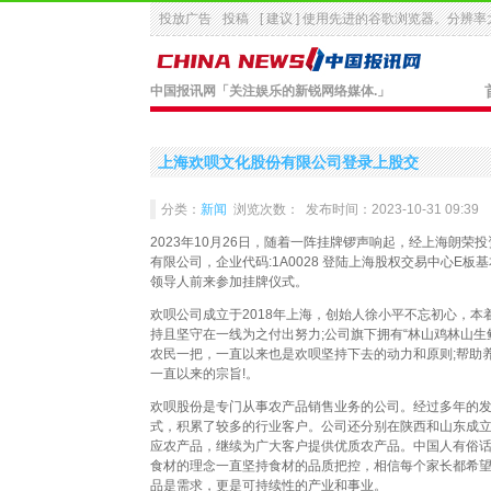
投放广告
投稿
[ 建议 ] 使用先进的
谷歌浏览器
。分辨率大
中国报讯网
「关注娱乐的新锐网络媒体.」
上海欢呗文化股份有限公司登录上股交
分类：
新闻
浏览次数：
发布时间：2023-10-31 09:39
2023年10月26日，随着一阵挂牌锣声响起，经上海朗荣
有限公司，企业代码:1A0028 登陆上海股权交易中心E
领导人前来参加挂牌仪式。
欢呗公司成立于2018年上海，创始人徐小平不忘初心，
持且坚守在一线为之付出努力;公司旗下拥有“林山鸡林山生鲜
农民一把，一直以来也是欢呗坚持下去的动力和原则;帮助
一直以来的宗旨!。
欢呗股份是专门从事农产品销售业务的公司。经过多年的
式，积累了较多的行业客户。公司还分别在陕西和山东成
应农产品，继续为广大客户提供优质农产品。中国人有俗话
食材的理念一直坚持食材的品质把控，相信每个家长都希
品是需求，更是可持续性的产业和事业。