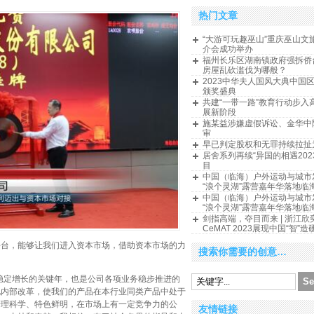
热门文章
“大游可玩趣巫山”重庆巫山文
介会成功举办
福州长乐区湖南镇政府强拆侨
房屋乱砍滥伐为哪般？
2023中华夫人国风大典中国
颁奖盛典
共建“一带一路”教育行动步入
展新阶段
施某益涉嫌虚假诉讼、金华中
审
早已判定股权和无罪持续拉扯
居舍系列再续“异国的相遇202
目
中国（临海）户外运动与城市
“浪个灵湖”露营嘉年华落地临
中国（临海）户外运动与城市
“浪个灵湖”露营嘉年华落地临
剑指高端，夺目而来 | 浙江欣
CeMAT 2023展现中国“智”
平台，能够让我们进入资本市场，借助资本市场的力
搜索你需要的创意…
、稳定增长的关键年，也是公司各项业务稳步推进的
化内部改革，使我们的产品在本行业同类产品中处于
管理科学、特色鲜明，在市场上有一定竞争力的公
友情链接