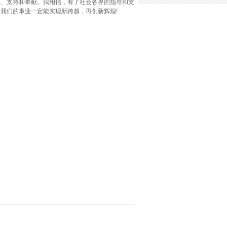
解、支持和奉献。我相信，有了社会各界的指导和支
我们的事业一定能实现新跨越，再创新辉煌!