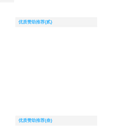
优质赞助推荐{贰}
优质赞助推荐{叁}