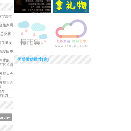
旅宁波推
台胞家属
区总决赛
高质量发
院发回重
优质赞助推荐{壹}
为哪般
3”艺术项
发展大会
海
发展大会
海
奕华
造硬实力