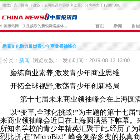
投放广告
投稿
[ 建议 ] 使用先进的
谷歌浏览器
。分辨率大于1280*800
中国报讯网
「关注娱乐的新锐网络媒体.」
首页
新闻
财
桦瀛文化助力最燃青少年商业领袖峰会
分类：
新闻
浏览次数：
发布时间：2019-08-12 13:00
磨练商业素养,激发青少年商业思维
开拓全球视野,激荡青少年创新格局
----第十七届未来商业领袖峰会在上海圆
以“变革,全球化挑战!”为主题的第十七届”Mic
来商业领袖峰会近日在上海圆满落下帷幕。
所知名学校的青少年精英汇聚于此,经历了为
烈比拼,在”MicroBiz!” 峰会复杂多变的拟