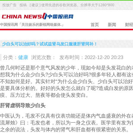
投放广告
投稿
[ 建议 ] 使用先进的
谷歌浏览器
。分辨率大于1280*800
中国报讯网
「关注娱乐的新锐网络媒体.」
首页
新闻
财
少白头可以治好吗？试试益肾乌发口服液肝肾同补！
分类：
健康
浏览次数：
发布时间：2022-12-20 20:23
曾几何时还是那个意气风发的少年，现如今却是头发花白的
想我为什么会少白头?少白头可以治好吗?很多年轻人都有这
不知如何是好。其实针对“为什么会少白头、少白头可以治好
是要具体分析的。好好的头发怎么就白了呢?造成白发的原
疫、压力过大、熬夜等都会使头发变白。
肝肾虚弱导致少白头
中医认为，毛发不仅具有仪表功能还是体内气血盛衰的外在
流犀烛》曰：毛发也者，所以为一身之仪表。医学里有发为
之余的说法，头发与体内的肾气和肝血都有很紧密的关系。