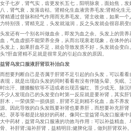
女子七岁，肾气实，齿更发长五七，阳明脉衰，面始焦，发
八，肾气衰，发落齿枯。肾精化生血液营养毛发;肾精化生元
肾精通过督脉和经气作用而充养毛发。肾主收敛，如果一个
力特别强，肾精充足，头发就滋润，反之头发就会很容易变
头发还有一个别名叫做血余，即发为血之余。头发上的营养
血，气血虚损不能荣养全身，从而出现衰老现象，在体外的
头发上，如果肝血不足，就会导致发质不好，头发就会变白
头?肝血肾精不足就是很常见的引起白发的原因。
益肾乌发口服液肝肾双补治白发
而想要判断自己是否属于肝肾不足引起的白头发，可以看看
表现，就是出现白头发的同时看看有没有伴随头晕、失眠、
时出汗、腰膝酸软等不适或者出现舌偏红、苔少或无、脉沉
不少人发现自己的头发变白时第一反应就是要补肾，其实肝
肝木，一荣俱荣一损俱损，肝肾不足则精不化血，血不养发
源。因此导致的白头发既要补肾也要养肝，而想要补充肝肾
杞、茯苓等都是比较好的药材。像同仁堂益肾乌发口服液中
大中药材，益肾乌发口服液的功效与作用：可以补益精血、
骨、补肝肾;滋补肝肾，益精明目;健脾化湿，做到肝肾双补