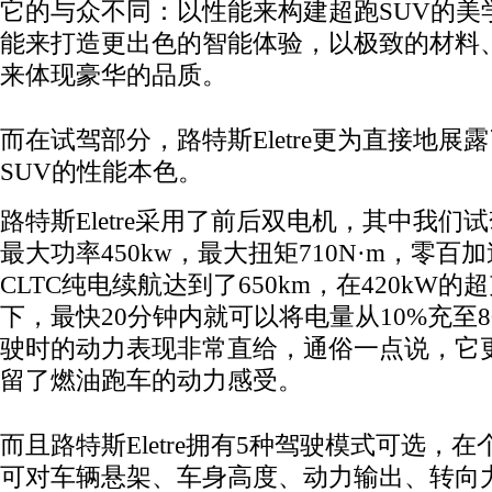
它的与众不同：以性能来构建超跑SUV的美
能来打造更出色的智能体验，以极致的材料
来体现豪华的品质。
而在试驾部分，路特斯Eletre更为直接地展
SUV的性能本色。
路特斯Eletre采用了前后双电机，其中我们试
最大功率450kw，最大扭矩710N·m，零百加
CLTC纯电续航达到了650km，在420kW的
下，最快20分钟内就可以将电量从10%充至8
驶时的动力表现非常直给，通俗一点说，它
留了燃油跑车的动力感受。
而且路特斯Eletre拥有5种驾驶模式可选，
可对车辆悬架、车身高度、动力输出、转向