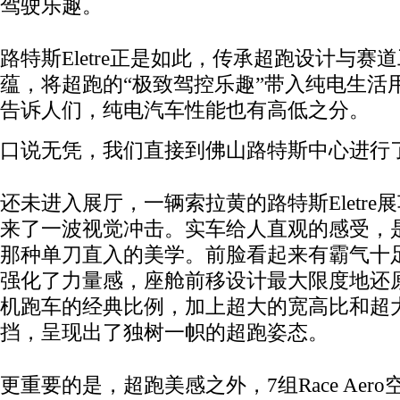
驾驶乐趣。
路特斯Eletre正是如此，传承超跑设计与赛
蕴，将超跑的“极致驾控乐趣”带入纯电生活
告诉人们，纯电汽车性能也有高低之分。
口说无凭，我们直接到佛山路特斯中心进行
还未进入展厅，一辆索拉黄的路特斯Eletre
来了一波视觉冲击。实车给人直观的感受，
那种单刀直入的美学。前脸看起来有霸气十
强化了力量感，座舱前移设计最大限度地还
机跑车的经典比例，加上超大的宽高比和超
挡，呈现出了独树一帜的超跑姿态。
更重要的是，超跑美感之外，7组Race Aer