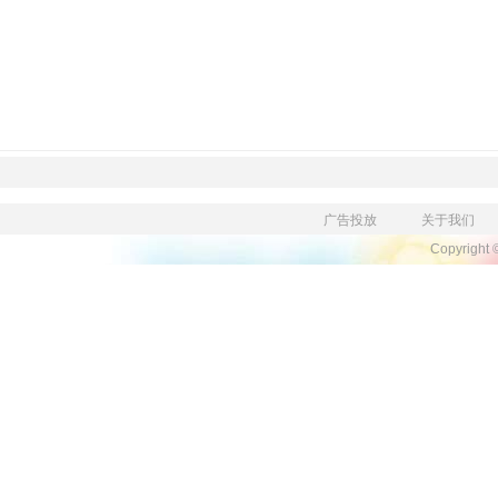
广告投放
关于我们
Copyright