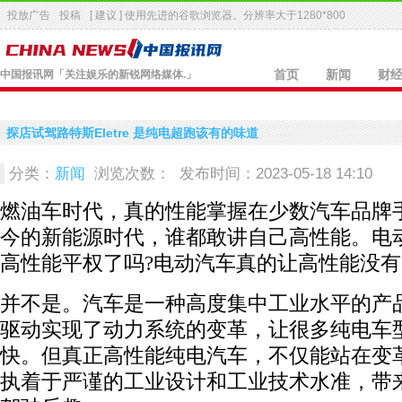
投放广告
投稿
[ 建议 ] 使用先进的
谷歌浏览器
。分辨率大于1280*800
中国报讯网
「关注娱乐的新锐网络媒体.」
首页
新闻
财
探店试驾路特斯Eletre 是纯电超跑该有的味道
分类：
新闻
浏览次数：
发布时间：2023-05-18 14:10
燃油车时代，真的性能掌握在少数汽车品牌
今的新能源时代，谁都敢讲自己高性能。电
高性能平权了吗?电动汽车真的让高性能没有
并不是。汽车是一种高度集中工业水平的产
驱动实现了动力系统的变革，让很多纯电车
快。但真正高性能纯电汽车，不仅能站在变
执着于严谨的工业设计和工业技术水准，带