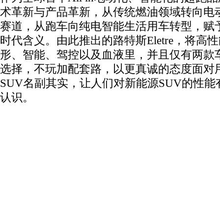
术革新与产品革新，从传统燃油领域转向电
赛道，从跑车向纯电智能生活用车转型，赋
时代含义。由此推出的路特斯Eletre，将高
形、智能、驾控以及血液里，并且仅有两款
选择，不玩加配套路，以更真诚的态度面对
SUV名副其实，让人们对新能源SUV的性能
认识。