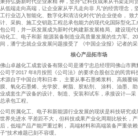
秉持弘扬新时代企业家精 神，坚持“让科技成果从书架走向
从低端走向高端，让企业家从平凡走向非 凡”的经营理念，
工行业迈入智能化、数字化和清洁化时代”的企业使命， 致
计、采购、施工交钥匙工程总承包能力的现代化国际型化工
包公司，并一跃发展成为新时代构建新发展格局、建设现代
动化工、电子和新 能源装备制造业高质量发展的生力军。20
间，潘宁忠就企业发展问题接受了 《中国企业报》记者的采
核心产品拓市场
佛山卓越化工成套设备有限公司是潘宁忠总经理同佛山市腾
公司于2017 年8月按照《公司法》的要求合股创立的民营
术源自于中国台湾和日本， 主要从事石墨烯浆料、高频覆
膜、氧化石墨烯、光学胶、树脂、胶粘剂、 涂料、油墨、
业成套生产设备的设计、制造、安装和试车，承接设计—采 购
总承包工程。
公司所属化工、电子和新能源行业发展的现状是科技研究成
世界先进水 平差距不大，但科技成果产业化周期比较长，
后，低端产品产能严重过剩， 高端材料和高端装备严重依赖
子”技术难题已刻不容缓。