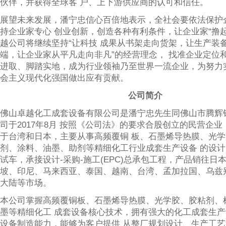
伙伴，并获得全球客 户、上下游供应商的认可和信任。
展望未来发展，潘宁忠信心百倍地表示，全社会要依法保护
持企业家专心 创业创新，创造各种有利条件，让企业家“撸起
越公司将继续坚持“让科技 成果从书架走向货架，让生产装
端，让企业家从平凡走向非凡”的经营理念， 找准企业定位
进取、脚踏实地，成为行业领袖乃至世界一流企业，为努力
会主义现代化强国做出应有贡献。
公司简介
佛山卓越化工成套设备有限公司是潘宁忠先生同佛山市腾辉
司于2017年8月 按照《公司法》的要求合股创立的民营企
于台湾和日本，主要从事高频覆铜 板、石墨烯导热膜、光
剂、涂料、油墨、助剂等精细化工行业成套生产设备 的设
试车，承接设计-采购-施工(EPC)总承包工程，产品销往日
坡、印尼、马来西亚、泰国、越南、台湾、孟加拉国、乌兹
大陆等市场。
本公司掌握高频覆铜板、石墨烯导热膜、光学胶、胶粘剂、
墨等精细化工 成套设备核心技术，拥有强大的化工成套生
设备制造能力，能够为客户提供 从整厂规划设计、生产工