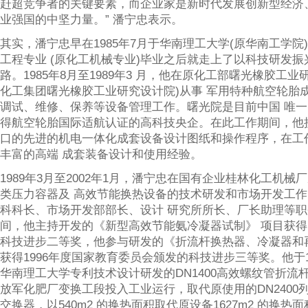
赶超竞争者的关键要素，而企业家是新时代发展创新型经济
业强国的中坚力量。” 潘宁忠表示。
其实，潘宁忠早在1985年7月于华南理工大学(原华南工学院
工程专业 (原化工机械专业)毕业之后就走上了以科技研发振
路。1985年8月至1989年3 月，他在原化工部曙光橡胶工业
化工集团曙光橡胶工业研究设计院)从事 军用特种航空轮胎
调试、维修、保养等设备管理工作。曙光院是目前中国 唯
得航空轮胎国际适航认证的高科技央企。在此工作期间，他
口的先进的机电一体化成套设备设计图纸和操作程序，在工
丰富的高端 成套装备设计和使用经验。
1989年3月至2002年1月，潘宁忠在国有企业桂林化工机械
类压力容器及 高效节能换热设备的技术研发和市场开发工
科科长、市场开发部部长、设计 研究所所长、厂长助理等
间，他主持开发的《新型高效节能氨冷凝器试制》 项目获得1
科技进步二等奖，他参与研发的《折流杆换热器、冷凝器和
获得1996年度国家教育委员会颁发的科技进步三等奖。他于1
华南理工大学专利技术设计研发的DN1400高效螺纹管折流
放军化肥厂变换工段投入工业运行，取代原使用的DN2400
交换器，以540m2 的换热面积取代原设备1627m2 的换热