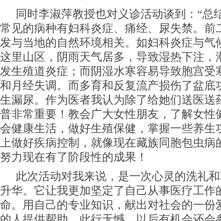
同时李淑萍教授也对义诊活动谈到：“总
常见的病种有妇科炎症、痛经、尿失禁。前
发与当地的自然环境相关。如妇科炎症与气
这里山区，阴雨天气居多，导致湿热下注，
发生殖道炎症；而阴湿水寒容易导致胞宫受
和月经失调。而多育和反复流产损伤了盆底
生漏尿。作为医者我认为除了给她们送医送
普非常重要！教会广大女性朋友，了解女性
会健康生活，做好生殖保健，掌握一些养生
上做好疾病控制，就像现在藏族同胞包虫病
努力现在有了阶段性的成果！
此次活动对我来说，是一次心灵的洗礼和
升华。它让我更加坚定了自己从事医疗工作
命。用自己的专业知识，献出对社会的一份
的人提供帮助，此行无憾，以后有机会还会