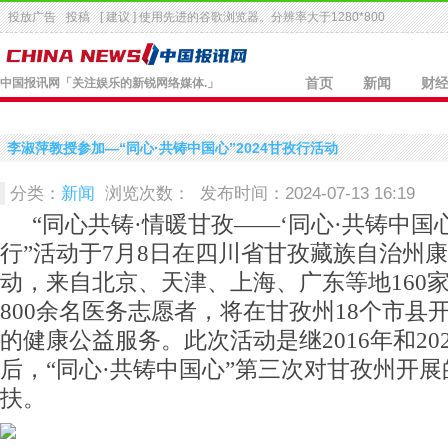
投放广告
投稿
[ 建议 ] 使用先进的
谷歌浏览器
。分辨率大于1280*800
中国报讯网
「关注娱乐的新锐网络媒体.」
首页
新闻
财
李淑萍教授参加—“同心·共铸中国心”2024甘孜行活动
分类：
新闻
浏览次数：
发布时间：2024-07-13 16:19
“同心共铸·情暖甘孜——‘同心·共铸中国心’
行”活动于7月8日在四川省甘孜藏族自治州
动，来自北京、天津、上海、广东等地160
800余名医务志愿者，将在甘孜州18个市县
的健康公益服务。此次活动是继2016年和20
后，“同心·共铸中国心”第三次对甘孜州开
扶。