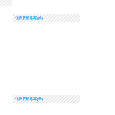
优质赞助推荐{贰}
优质赞助推荐{叁}