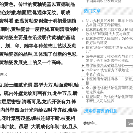
中国富硒农业发展大会
正的黄色。传世的黄釉瓷器以宣德制品
热门文章
釉色娇嫩,釉面肥润,通体无纹。明成
资料看,低温黄釉瓷创烧于明初景德镇
助力乡村振兴发展，世界上最
古树普洱茶王种群诞生
期时,黄釉瓷曾一度停烧,直到清顺治时
锡林郭勒盟苏尼特左旗人民法
效执结”展现司法力度与速度
的黄秞瓷主要是在沿袭明代黄秞的基础
锡林浩特市人民法院：为经济
良好法治环境
刻、划、印、雕等各种装饰工艺以及釉
探索“法院+”模式 打造多元解
片”
黄秞瓷器的品种,又体现了创新的色彩,
蒙牛卢敏放：推动生态与全产
发展，合力应对碳中和挑战
成黄釉瓷发展史上的又一个高峰。
教你装修怎么省钱又省心——
imToken 钱包官方下载地址 
字资产钱包
中医肿瘤专家陈海林——荣登
报
,胎土细腻光滑,器型大方,釉面透明,釉
全力推进优化法治化营商环境
动走深走实
。碗内外壁龙纹刻画有力,龙生五爪,腾
锡盟法院：为优化法治化营商
不断注入司法滋养
片层层密密,清晰可见,龙爪开张有力,锋
碗内
外壁四面开光内绘四时花卉纹,雍容
搜索你需要的创意…
,花叶繁密茂盛,缠枝连绵不断,枝蔓相
年制"款。虽署"大明成化年制"款,且从