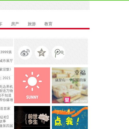
车
房产
旅游
教育
3999第
城市展厅
蒙涅槃》
2021
无边界机
智连万物
能不知道
帮你爆增
打造首家
新征程】
故事
邀第四届