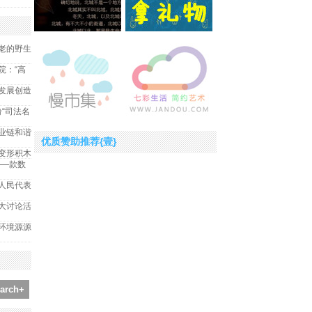
老的野生
院：“高
发展创造
纷“司法名
业链和谐
优质赞助推荐{壹}
变形积木
——款数
人民代表
大讨论活
环境源源