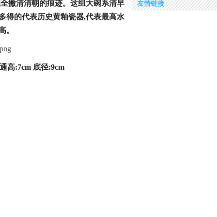
完全撇清清朝的痕迹。这组大碗系清
早
友情链接
多得的代表历史黄釉瓷器,代表最高水
高。
通高:7cm 底径:9cm