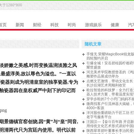
于1280*800
首页
新闻
财经
科技
时尚
游戏娱乐
健康
汽
随机文章
手慢无 荣耀MagicBook锐龙版
四轮预约开启
引爆全城！安岳碧桂园柠都府
淡娇嫩之美感,时而变换温润淡雅之风
耀世盛放
河北美术学院教授曾圣的《鸿
,最盛淳美,故以尊色为溢也。”一直以
雕塑作品展成功举办
点燃文艺激情，带动文化生长｜
釉瓷器则成为明清皇室的独享瓷器,专为
长沙后湖艺术周顺利收官
黄釉瓷器因在皇权威严中刻下的印记而
欧拉智造的科技梦：全力打造
器人技术方案，带着温度实现
穿学步鞋的7个小窍门妈妈不
微商找客户引流神器大揭秘，
4000+客源
洋河股份重磅助力千匠工坊 
老字号服务平台
景德镇官窑创烧,因“黄”与“皇”同音,
汪国汉—【奋斗百年路 开启
用传统文化艺术形式讲好中国
于明清两代只为宫廷内使用。明代以前
陕西翠草碧叶董事长李治民受