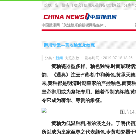
投放广告
投稿
[ 建议 ] 使用先进的
谷歌浏览器
。分辨率大
中国报讯网
「关注娱乐的新锐网络媒体.」
御用珍瓷—黄地釉五龙纹碗
分类：
新闻
浏览次数：
发布时间：2019-07-18 18:26
黄釉瓷器型多样、釉色独特,时而展现恬
韵。《通典》注云:“黄者,中和美色,黄承天德
来,黄釉都是明清时期皇家的严控釉色,而黄
皇帝御用或为祭祀专用。随着帝制的终结,
令它成为奢华、尊贵的象征。
黄釉为低温釉料,有浓淡之分。于明代初期
所以成为皇家至尊之代表颜色,令黄釉瓷器