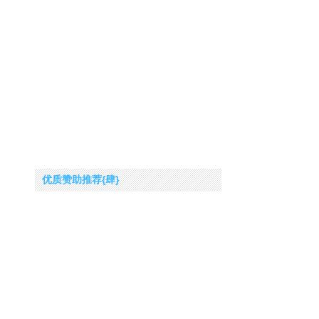
优质赞助推荐{肆}