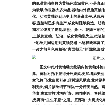
的低温黄秞多数为黄褐色或深黄色,不是真
为最早,传世器大多为盘,器物内外皆施黄秞,
化、弘治黄釉达到历史上的最高水平,从现有
窑,宣德时已多有生产,成化时延续烧造。明晚
期才又恢复了烧制,康熙、雍正、乾隆三朝
上,以仿宣德、弘治、成化黄釉瓷为主,把暗
上彩绘共同运用到黄秞瓷器上,这样既丰富了
一改之前单色黄釉瓷“素面朝天”的面貌,形
图文中
此对黄地
釉
龙纹碗内施黄釉外施白
厚
。
黄釉衬托下显得分外娇柔,更加增添美丽
空飞舞,飞龙曲颈引身,须髯迎风飘逸,龙体鳞
利无比,鳞片描绘细节到位,十分精美自然。
华贵,寓意吉祥,求福祈寿。间饰喇叭、卷莲纹
接,寓有“生生不息”之意。底部署"大明成化