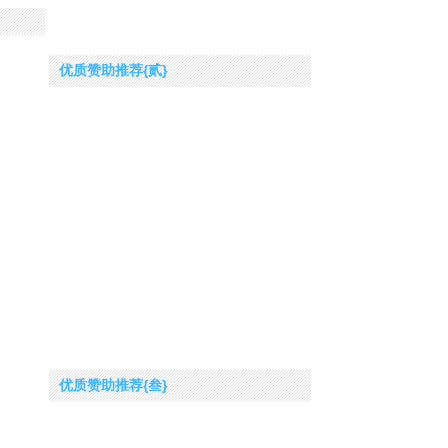
优质赞助推荐{贰}
优质赞助推荐{叁}