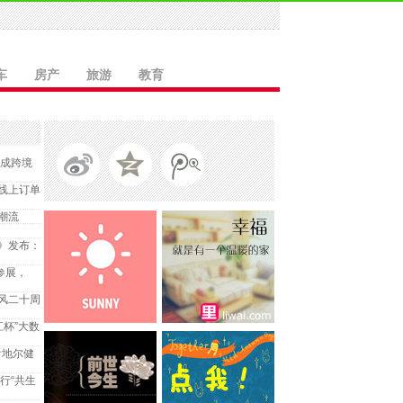
车
房产
旅游
教育
Y完成跨境
线上订单
潮流
报告》发布：
参展，
风二十周
江杯”大数
，看地尔健
行“共生