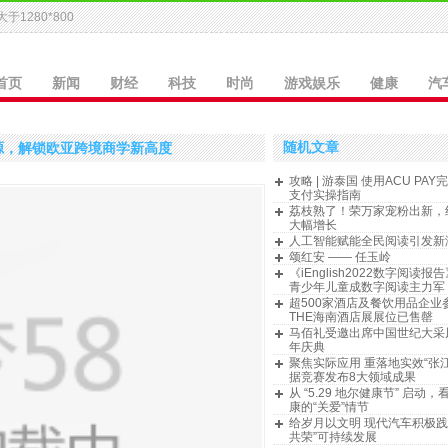
于1280*800
首页
新闻
财经
科技
时尚
游戏娱乐
健康
汽
随机文章
源，解锁欧亚跨境商学新高度
攻略 | 游泰国 使用ACU PA
支付实操指南
荔枝熟了！荣万家宠粉出新，
大幅增长
人工智能赋能全民阅读引发新
颂红安 —— 任玉岭
《iEnglish2022数字阅读
青少年儿童成数字阅读主力军
超500家酒店及餐饮用品企业
THE海南酒店展展位已售罄
马佰礼受邀出席中国世纪大采
年庆典
聚焦实际应用 重落地实效“张
据竞赛发布8大领域成果
从 “5.29 地尔健康节” 启动
康的“关爱”情节
给岁月以文明 现代汽车积极践
共荣”可持续发展