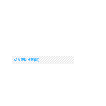
优质赞助推荐{肆}