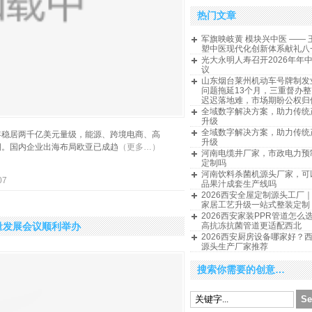
热门文章
军旗映岐黄 模块兴中医 —— 
塑中医现代化创新体系献礼八
光大永明人寿召开2026年年
议
山东烟台莱州机动车号牌制发
问题拖延13个月，三重督办
迟迟落地难，市场期盼公权归
全域数字解决方案，助力传统
升级
全域数字解决方案，助力传统
年稳居两千亿美元量级，能源、跨境电商、高
升级
期。国内企业出海布局欧亚已成趋
（更多…）
河南电缆井厂家，市政电力预
定制吗
河南饮料杀菌机源头厂家，可
07
品果汁成套生产线吗
2026西安全屋定制源头工厂
家居工艺升级一站式整装定制
2026西安家装PPR管道怎么
量发展会议顺利举办
高抗冻抗菌管道更适配西北
2026西安厨房设备哪家好？
源头生产厂家推荐
搜索你需要的创意…