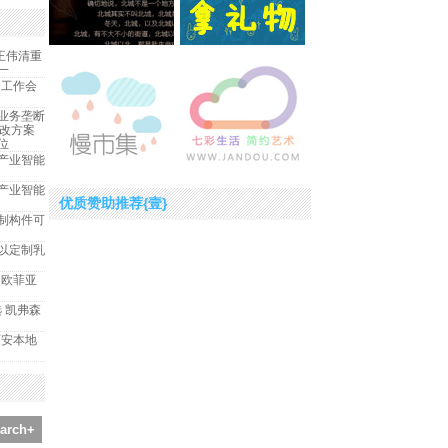
王伟清重
一
中工作会
业务垄断
整改方案
位
产业智能
产业智能
优质赞助推荐{壹}
制构件可
以定制乳
｜欧菲亚
选 凯弗森
西安本地