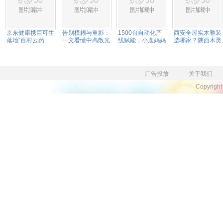
3
京东健康携巨可生
​告别模糊与重影：
1500台自动化产
西安全屋实木整装
4
落地“百村云药
一文看懂中高散光
线赋能，小鹿妈妈
选哪家？陕西木灵
箱”：30余爱心企
人群近视手术解析
牙线保障产品供给
生红木可上门定制
5
业联手为老人儿童
送药上门
6
广告投放
关于我们
Copyrigh
7
8
9
10
11
下一页
末页