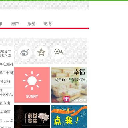
车
房产
旅游
教育
球智能工
神兼具的驭
件红海到
风二十周
—甘肃省
行
择这个品
兴如何出
作品邀请
出，三位