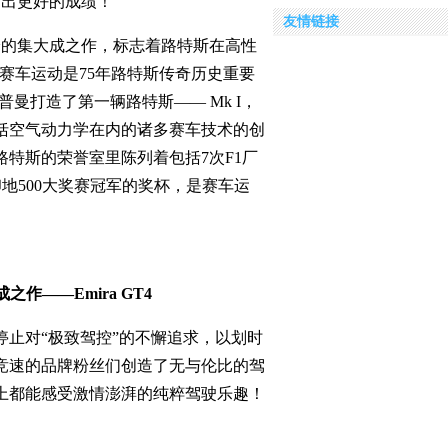
创出更好的成绩！”
友情链接
新经验的集大成之作，标志着路特斯在高性
赛车运动是75年路特斯传奇历史重要
普曼打造了第一辆路特斯—— Mk I，
括空气动力学在内的诸多赛车技术的创
特斯的荣誉室里陈列着包括7次F1厂
地500大奖赛冠军的奖杯，是赛车运
成之作
——
Emira GT4
止对“极致驾控”的不懈追求，以划时
竞速的品牌粉丝们创造了无与伦比的驾
上都能感受激情澎湃的纯粹驾驶乐趣！