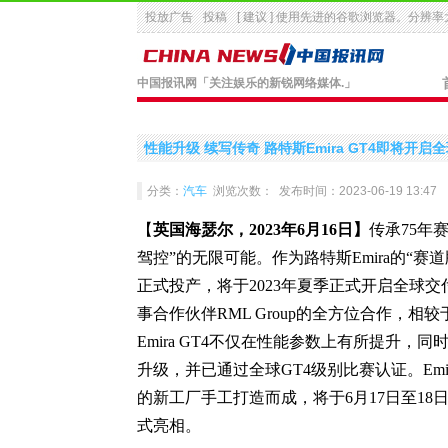
投放广告
投稿
[ 建议 ] 使用先进的
谷歌浏览器
。分辨率大
中国报讯网
「关注娱乐的新锐网络媒体.」
性能升级 续写传奇 路特斯Emira GT4即将开启
分类：
汽车
浏览次数：
发布时间：2023-06-19 13:47
【
英
国
海瑟尔
，2023年6月16日
】
传承75年
驾控”的无限可能。作为路特斯Emira的“赛道版
正式投产，将于2023年夏季正式开启全球
事合作伙伴RML Group的全方位合作，
Emira GT4不仅在性能参数上有所提升
升级，并已通过全球GT4级别比赛认证。Emi
的新工厂手工打造而成，将于6月17日至18
式亮相。