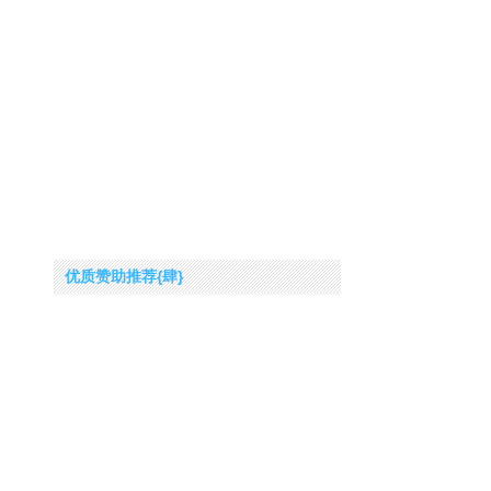
优质赞助推荐{肆}