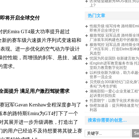
区块链金融新秀MOS项目,何
上?
热门文章
T4即将开启全球交付
性能升级 续写传奇 路特斯Emir
即将开启全球交付
mira GT4最大功率提升超过
极致驾驭 冠军品质 路特斯全
搭配全新的赛车级六速拨片序列式变速箱和
厂涂装车间构建色彩中的极致
极致驾控 冠军品质 路特斯全
的动力表现。进一步优化的空气动力学设计
厂冲压车间，打造Eletre形
风造型
操控性能，而增强的刹车、悬挂、减震
忧国为民促国防 创新建言敢
iEnglish进军教育服务市场 
的需求。
堂助力教育数字化转型
以科技创新为驱动，助力卓越
世界一流企业
贝壳联合300家经纪门店化身
务站”为考生护航
全面提升 满足用户激烈驾驶需求
湖南邵阳一爱心企业竟被工程“
起诉查封拟拍卖
托普朗宁：以数字化技术推动
Gavan Kershaw全程深度参与了
快橙加速器：提升网络速度与
利器
版本的路特斯Emira为GT4打下了一个
搜索你需要的创意…
们对其展开进一步升级调教，打造出了
们的用户已经迫不及待想要将其驶上赛