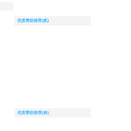
优质赞助推荐{贰}
优质赞助推荐{叁}