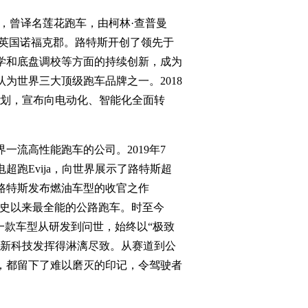
商，曾译名莲花跑车，由柯林·查普曼
总部位于英国诺福克郡。路特斯开创了领先于
学和底盘调校等方面的持续创新，成为
为世界三大顶级跑车品牌之一。2018
复兴计划，宣布向电动化、智能化全面转
一流高性能跑车的公司。2019年7
跑Evija，向世界展示了路特斯超
，路特斯发布燃油车型的收官之作
牌有史以来最全能的公路跑车。时至今
一款车型从研发到问世，始终以“极致
创新科技发挥得淋漓尽致。从赛道到公
，都留下了难以磨灭的印记，令驾驶者