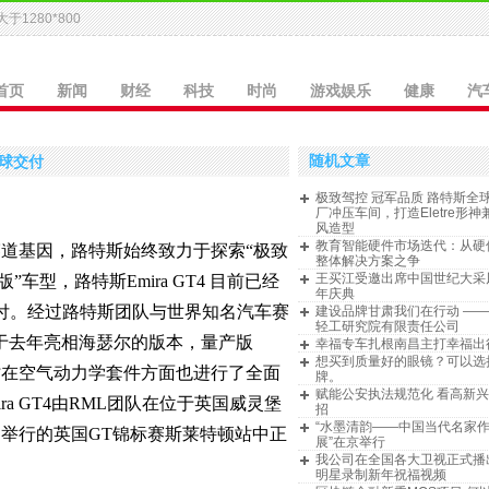
于1280*800
首页
新闻
财经
科技
时尚
游戏娱乐
健康
汽
随机文章
全球交付
极致驾控 冠军品质 路特斯全
厂冲压车间，打造Eletre形
风造型
教育智能硬件市场迭代：从硬
赛道基因，路特斯始终致力于探索“极致
整体解决方案之争
王买江受邀出席中国世纪大采
”车型，路特斯Emira GT4 目前已经
年庆典
交付。经过路特斯团队与世界知名汽车赛
建设品牌甘肃我们在行动 —
轻工研究院有限责任公司
相较于去年亮相海瑟尔的版本，量产版
幸福专车扎根南昌主打幸福出
想买到质量好的眼镜？可以选
，同时在空气动力学套件方面也进行了全面
牌。
赋能公安执法规范化 看高新
ra GT4由RML团队在位于英国威灵堡
招
“水墨清韵——中国当代名家
日举行的英国GT锦标赛斯莱特顿站中正
展”在京举行
我公司在全国各大卫视正式播
明星录制新年祝福视频