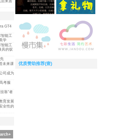
以后来居
a GT4
球智能工
美学
球智能工
神兼具的驭
为先
优质赞助推荐{壹}
托普未来课
公司成为
“高考服
挂靠”者
教育发展
安全性的