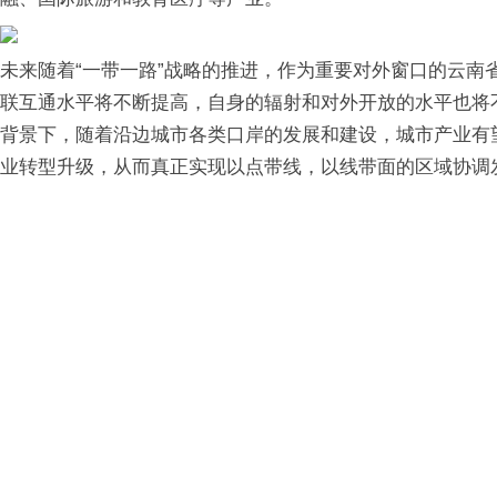
未来随着“一带一路”战略的推进，作为重要对外窗口的云南
联互通水平将不断提高，自身的辐射和对外开放的水平也将
背景下，随着沿边城市各类口岸的发展和建设，城市产业有
业转型升级，从而真正实现以点带线，以线带面的区域协调