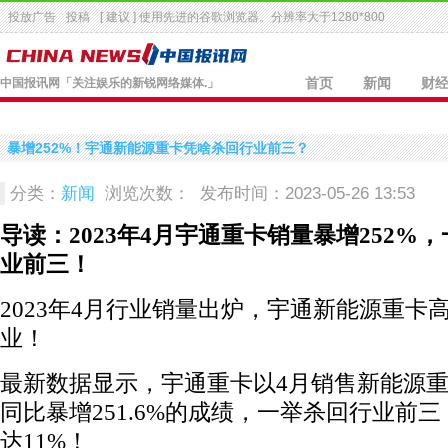
投放广告
投稿
[ 建议 ] 使用先进的
谷歌浏览器
。分辨率大于1280*800
中国报讯网
「关注娱乐的新锐网络媒体.」
首页
新闻
财
暴增252%！宇通新能源重卡凭啥杀回行业前三？
分类：
新闻
浏览次数：
发布时间：2023-05-26 13:53
导读：2023年4月宇通重卡销量暴增252%
业前三！
2023年4月行业销量出炉，宇通新能源重卡
业！
最新数据显示，宇通重卡以4月销售新能源重卡
同比暴增251.6%的成绩，一举杀回行业前
达11%！